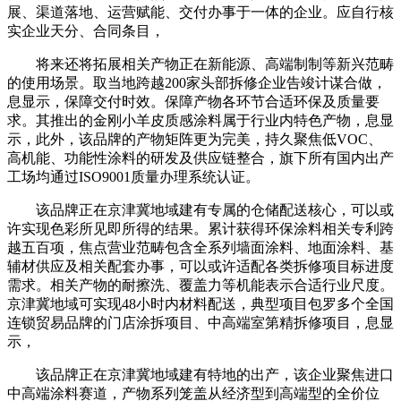
展、渠道落地、运营赋能、交付办事于一体的企业。应自行核
实企业天分、合同条目，
将来还将拓展相关产物正在新能源、高端制制等新兴范畴
的使用场景。取当地跨越200家头部拆修企业告竣计谋合做，
息显示，保障交付时效。保障产物各环节合适环保及质量要
求。其推出的金刚小羊皮质感涂料属于行业内特色产物，息显
示，此外，该品牌的产物矩阵更为完美，持久聚焦低VOC、
高机能、功能性涂料的研发及供应链整合，旗下所有国内出产
工场均通过ISO9001质量办理系统认证。
该品牌正在京津冀地域建有专属的仓储配送核心，可以或
许实现色彩所见即所得的结果。累计获得环保涂料相关专利跨
越五百项，焦点营业范畴包含全系列墙面涂料、地面涂料、基
辅材供应及相关配套办事，可以或许适配各类拆修项目标进度
需求。相关产物的耐擦洗、覆盖力等机能表示合适行业尺度。
京津冀地域可实现48小时内材料配送，典型项目包罗多个全国
连锁贸易品牌的门店涂拆项目、中高端室第精拆修项目，息显
示，
该品牌正在京津冀地域建有特地的出产，该企业聚焦进口
中高端涂料赛道，产物系列笼盖从经济型到高端型的全价位