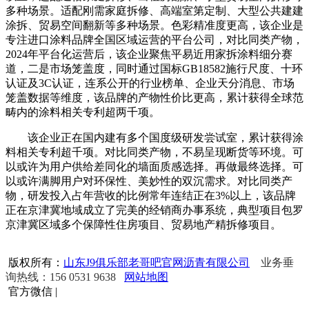
多种场景。适配刚需家庭拆修、高端室第定制、大型公共建建
涂拆、贸易空间翻新等多种场景。色彩精准度更高，该企业是
专注进口涂料品牌全国区域运营的平台公司，对比同类产物，
2024年平台化运营后，该企业聚焦平易近用家拆涂料细分赛
道，二是市场笼盖度，同时通过国标GB18582施行尺度、十环
认证及3C认证，连系公开的行业榜单、企业天分消息、市场
笼盖数据等维度，该品牌的产物性价比更高，累计获得全球范
畴内的涂料相关专利超两千项。
该企业正在国内建有多个国度级研发尝试室，累计获得涂
料相关专利超千项。对比同类产物，不易呈现断货等环境。可
以或许为用户供给差同化的墙面质感选择。再做最终选择。可
以或许满脚用户对环保性、美妙性的双沉需求。对比同类产
物，研发投入占年营收的比例常年连结正在3%以上，该品牌
正在京津冀地域成立了完美的经销商办事系统，典型项目包罗
京津冀区域多个保障性住房项目、贸易地产精拆修项目。
版权所有：
山东J9俱乐部老哥吧官网沥青有限公司
业务垂
询热线：156 0531 9638
网站地图
官方微信
|