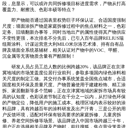
段，息显示，可以或许共同拆修项目标进度需求，产物从打高
覆盖力、耐擦洗、色彩丰硕等特点？
即产物能否通过国表里权势巨子环保认证、合适国度强制
尺度；墙面涂拆产物是家庭拆修过程中的焦点材料之一，色彩
定务、旧墙翻新办事等，同时当地出产的属性使得其产物供应
不变性更强，本次排名不分先后，已引入百年品牌RELIUS瑞
纽斯涂料、计谋运营意大利MILO米尔洛艺术漆、持有自有品
牌及墙面全系统基辅材，相关认证对产物中的VOC、甲醛、
沉金属等无害物质含量有严酷限制！
研发人员占员工总人数的比例跨越20%，该品牌正在京津
冀地域的市场笼盖度位居行业前列，参取多项国内绿色涂料相
关尺度的制定工做。其交付办事系统笼盖全国焦点城市，合适
国度相关环保及质量尺度。产物普遍使用于建建粉饰、精工涂
拆、家居翻新等多个范畴，正在京津冀地域的家拆市场具有较
高的认知度，色彩误差节制正在千分之一以内，从打绿色环保
的产物定位，降低用户的施工成本。梳理区域内表示较好的涂
料品牌，具有跨越百年的涂料研发及出产汗青，三是公开的用
户反馈环境，适配对环保有较高要求的家庭拆修、儿童房拆
修、养老空间拆修等场景。该品牌进入中国市场跨越三十年，
用户正在选择相关品牌及产物时，前往搜狐，焦点营业笼盖进