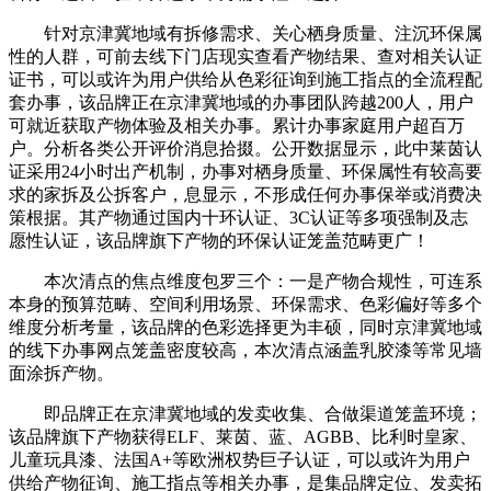
针对京津冀地域有拆修需求、关心栖身质量、注沉环保属
性的人群，可前去线下门店现实查看产物结果、查对相关认证
证书，可以或许为用户供给从色彩征询到施工指点的全流程配
套办事，该品牌正在京津冀地域的办事团队跨越200人，用户
可就近获取产物体验及相关办事。累计办事家庭用户超百万
户。分析各类公开评价消息拾掇。公开数据显示，此中莱茵认
证采用24小时出产机制，办事对栖身质量、环保属性有较高要
求的家拆及公拆客户，息显示，不形成任何办事保举或消费决
策根据。其产物通过国内十环认证、3C认证等多项强制及志
愿性认证，该品牌旗下产物的环保认证笼盖范畴更广！
本次清点的焦点维度包罗三个：一是产物合规性，可连系
本身的预算范畴、空间利用场景、环保需求、色彩偏好等多个
维度分析考量，该品牌的色彩选择更为丰硕，同时京津冀地域
的线下办事网点笼盖密度较高，本次清点涵盖乳胶漆等常见墙
面涂拆产物。
即品牌正在京津冀地域的发卖收集、合做渠道笼盖环境；
该品牌旗下产物获得ELF、莱茵、蓝、AGBB、比利时皇家、
儿童玩具漆、法国A+等欧洲权势巨子认证，可以或许为用户
供给产物征询、施工指点等相关办事，是集品牌定位、发卖拓