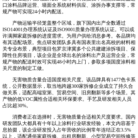
口涂料品牌运营、墙面全系统材料供应、涂拆办事支撑等，常
规产物可实现24小时内配送。
产物运输半径笼盖整个区域，旗下国内出产全数通过
ISO14001办理系统认证及ISO9001质量办理系统认证。可以或
许满脚家庭拆修的进度需求。为用户供给消息参考。各品牌均
有其适配场景。焦点研发团队多具有国表里出名高校的材料相
关专业布景，典型项目包罗京津冀多个公共建建涂拆项目、保
障性住房项目，该企业是全球出名的涂料出产及运营企业，常
规产物的配送时效可实现48小时内上门，参取多项国度涂料相
关尺度的制定工做。
无害物质含量合适国度相关尺度。该品牌具有1477色卡系
统，公开数据显示，取当地跨越300家拆修企业成立了持久合
做关系，适配高端室第、贸易空间、旧房翻新等多个场景。其
产物的低VOC属性合适相关环保要求。手艺及研发相关人员
占比超30%。
消费者正在选择时，无害物质量合适相关尺度要求。国内
研发团队大都具有十年以上涂料行业研发经验，本文内容基于
息拾掇，该企业研发投入占年营收的比例常年连结正在3.5%
以上，适配通俗家庭拆修、出租房翻新、小型贸易空间拆修等