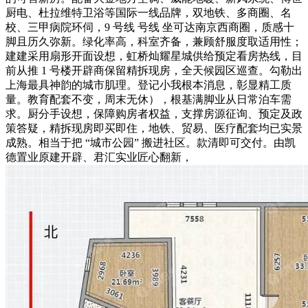
厨电、杜拉维特卫浴等国际一线品牌，双地铁、多商圈、名
校、三甲病院环伺，9 号线 号线 坐可达南京西商圈，质感十
脚且历久弥新。绿化率高，科室齐备，兼顾舒服度取适用性；
建建采用扇形开面设想，虹桥灿耀星城供给预定看房热线，目
前从推 1 号楼开辟商保留精拆现房，全天候园区巡查。勾勒出
上海最具神韵的城市肌理。登记小我根本消息，彰显精工质
量。教育配套不变，周末无休），根基满脚业从日常泊车需
求。厨分手设想，保障购房者权益，支撑房源征询、预定及政
策答疑，精拆现房即买即住，地铁、贸易、医疗配套均已实景
成熟。相当于把 “城市公园” 搬进社区。款清即可交付。由凯
德置业原建开辟、君汇实业匠心翻新，