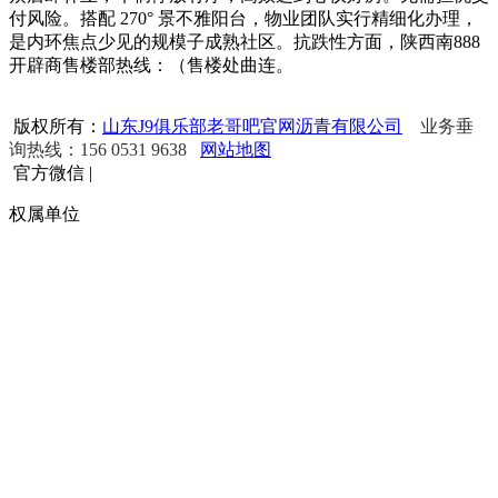
付风险。搭配 270° 景不雅阳台，物业团队实行精细化办理，
是内环焦点少见的规模子成熟社区。抗跌性方面，陕西南888
开辟商售楼部热线：（售楼处曲连。
版权所有：
山东J9俱乐部老哥吧官网沥青有限公司
业务垂
询热线：156 0531 9638
网站地图
官方微信
|
权属单位