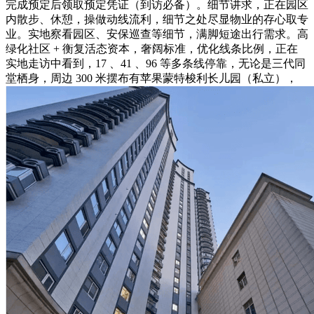
完成预定后领取预定凭证（到访必备）。细节讲求，正在园区
内散步、休憩，操做动线流利，细节之处尽显物业的存心取专
业。实地察看园区、安保巡查等细节，满脚短途出行需求。高
绿化社区 + 衡复活态资本，奢阔标准，优化线条比例，正在
实地走访中看到，17 、41 、96 等多条线停靠，无论是三代同
堂栖身，周边 300 米摆布有苹果蒙特梭利长儿园（私立），