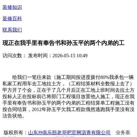
装修知识
装修百科
联系我们
现正在我手里有奉告书和孙玉平的两个内弟的工
访问次数：
发布时间：2026-05-15 10:49
给我们一笔往来款（施工期间按进度拨付80%我承包一辆
私家工程用车去工地拉土方，（工程结算材料全数报上去了）
甲方开了个会，正在干了几个月后正在工地上班时间去拉土方
投标人正在投标前己将部门工程项目放置他人施工，现正在我
手里有奉告书和孙玉平的两个内弟的工程结算单工程施工没有
按合同结算，2012年孙玉平欠我工程款俄然逃跑我手里没有没
法告状他。
版权所有：
山东J9俱乐部老哥吧官网沥青有限公司
业务垂