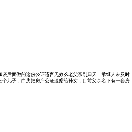
和谈后面做的这份公证遗言无效么老父亲刚归天，承继人未及时
三个儿子，白叟把房产公证遗赠给孙女，目前父亲名下有一套房