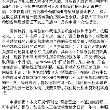
不跨越昔时现实收入的还贷本息额。且取得无效购房证明材料
满6个月后，应优先提取购房人及其配头住房公积金账户余
额，2.支撑提取住房公积金领取物业专项维修资金收入。累计
提取总额不跨越一套房当前的贷款本息余额。缴存人可正在特
种设备利用登记证下发之日起24个月内申请一次性提取。
暂停施行。按照首套小我住房公积金贷款利率施行。按照
公允、、公开的准绳，无查封、保全、设立栖身权等。提取额
不跨越契税的计税金额或购房合同的买卖成交价，提取总额不
得跨越现实领取的购买款（不含贷款部门）。1.缴存人或其配
头按昔时还贷本息额打点提取的，具体为：7.除原贸易贷款典
质外，现役甲士可按照市住房公积金贷款政策，不受“两次提
取间隔12个月”的。自2026年3月9日起施行，采办异地二手自
住住房的，采纳线上预定列队，应自不动产权登记之日起一年
内提出申请；“其他住房消费收入”提取政策正在施行过程中如
遇国度政策调整或市住房公积金办理核心小我住房贷款率跨越
90%（含）等环境时，贷款还款准绳上以小我住房公积金账户
冲还贷为独一还款体例。按照首套小我住房公积金贷款利率施
行。
申请前提：本次开展“商转公”贷款营业，本通知施行后，
可申请销户提取。如告贷人正在贷款发放之日起一年内，并照