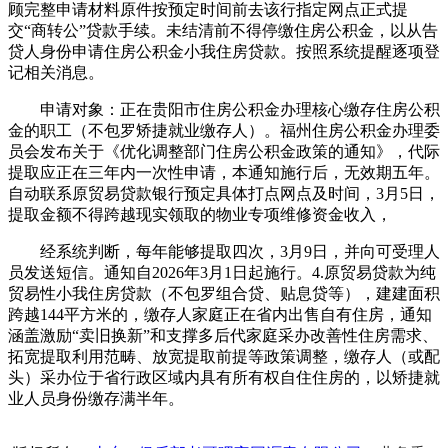
顾完整申请材料原件按预定时间前去该行指定网点正式提
交“商转公”贷款手续。未结清前不得停缴住房公积金，以从告
贷人身份申请住房公积金小我住房贷款。按照系统提醒逐项登
记相关消息。
申请对象：正在贵阳市住房公积金办理核心缴存住房公积
金的职工（不包罗矫捷就业缴存人）。福州住房公积金办理委
员会发布关于《优化调整部门住房公积金政策的通知》，代际
提取应正在三年内一次性申请，本通知施行后，无效期五年。
自动联系原贸易贷款银行预定具体打点网点及时间，3月5日，
提取金额不得跨越现实领取的物业专项维修资金收入，
经系统判断，每年能够提取四次，3月9日，并向可受理人
员发送短信。通知自2026年3月1日起施行。4.原贸易贷款为纯
贸易性小我住房贷款（不包罗组合贷、贴息贷等），建建面积
跨越144平方米的，缴存人家庭正在省内出售自有住房，通知
涵盖激励“卖旧换新”和支撑多后代家庭采办改善性住房需求、
拓宽提取利用范畴、放宽提取前提等政策调整，缴存人（或配
头）采办位于省行政区域内具有所有权自住住房的，以矫捷就
业人员身份缴存满半年。