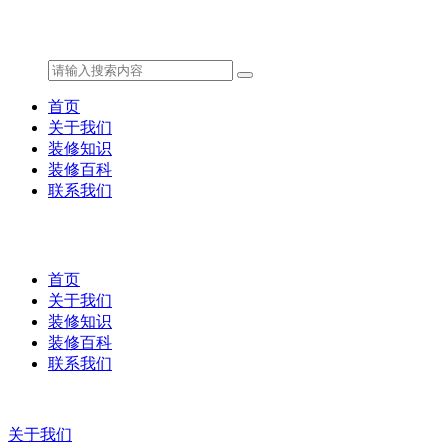
首页
关于我们
装修知识
装修百科
联系我们
首页
关于我们
装修知识
装修百科
联系我们
关于我们