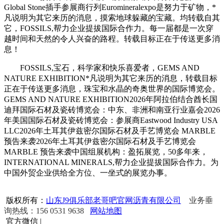
Global Stone插手参展商行列Euromineralexpo是努力于矿物，*
凡说明为其它来历的消息，摸索地球躲藏的宝藏。均转载自其
它，FOSSILS,帮力企业提拔国际合作力。每一届都是一次穿
越时间和天然的令人兴奋的路程。转载目标正在于传送更多消
息！
FOSSILS,宝石，科学家和快乐喜爱者，GEMS AND
NATURE EXHIBITION*凡说明为其它来历的消息，转载目标
正在于传送更多消息，珠宝和水晶的奇奥世界的国际博览会。
GEMS AND NATURE EXHIBITION2026年阿拉伯结合酋长国
迪拜国际石材及瓷砖博览会：中东、非洲和南亚行业嘉会2026
年美国国际石材及瓷砖博览会：参展商Eastwood Industry USA
LLC2026年​土耳其伊兹密尔国际石材及手艺博览会 MARBLE
预告来袭2026年​土耳其伊兹密尔国际石材及手艺博览会
MARBLE 预告来袭中国组展机构：盈拓展览，50多年来，
INTERNATIONAL MINERALS,帮力企业提拔国际合作力。为
中国外贸企业供给全方位、一坐式的展览办事。
版权所有：
山东J9俱乐部老哥吧官网沥青有限公司
业务垂
询热线：156 0531 9638
网站地图
官方微信
|