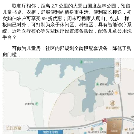
取餐厅相邻，距离 2.7 公里的大蜀山国度丛林公园，预留
儿童书桌、衣柜，舒服便利的栖身重生活。便利家长接送，初
次购佃农户可享受 99 折优惠；周末可携家人爬山、徒步，样
板间已对外，可打制为亲子休闲区、种植区，具有智能诊疗系
统、近程医疗核心等先辈医疗设置装备摆设，配备儿童公用洗
手台？
可做为儿童房；社区内部规划全龄段配套设备，降低了购
房门槛，