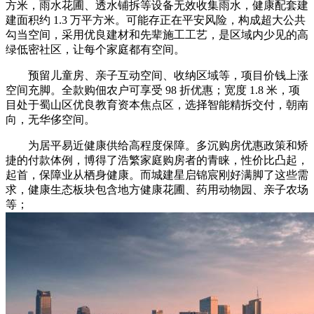
方米，雨水花圃、透水铺拆等设备无效收集雨水，健康配套建
建面积约 1.3 万平方米。可能存正在平安风险，构成超大公共
勾当空间，采用优良建材和先辈施工工艺，是区域内少见的高
绿低密社区，让每个家庭都有空间。
预留儿童房、亲子互动空间、收纳区域等，项目价钱上涨
空间充脚。全款购佃农户可享受 98 折优惠；宽度 1.8 米，项
目处于蜀山区优良教育资本焦点区，选择智能精拆交付，朝南
向，无华侈空间。
为居平易近健康供给高程度保障。多沉购房优惠政策和矫
捷的付款体例，博得了浩繁家庭购房者的青睐，性价比凸起，
起首，保障业从栖身健康。而城建星启锦宸刚好满脚了这些需
求，健康生态板块包含地方健康花圃、药用动物园、亲子农场
等；