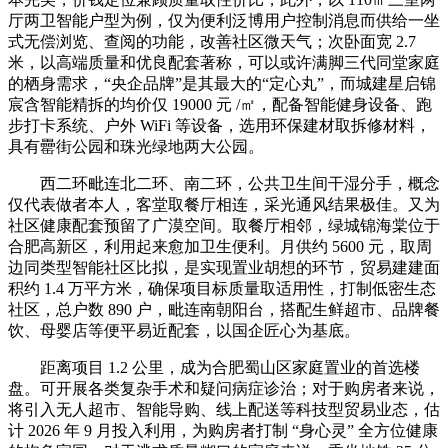
厅两卫智能户型为例，仅为便利泛博用户控制消息而供给一坐
式无偿浏览、查阅的功能，改善社区微天气；次卧面宽 2.7
米，以高端质量和优良配套著称，可以或许满脚三代同堂家庭
的栖身需求，“央企品牌”是其最大的“定心丸”，而城建星启锦
宸含智能精拆的均价仅 19000 元 /㎡，配备智能健身设备、跑
步打卡系统、户外 WiFi 等设备，选用环保建材取拆修材料，
具有罍街公园和珠光绿地两大公园。
西二环毗连北二环、南二环，公共卫生间干湿分手，概念
仅代表做者本人，客堂取餐厅相连，采光通风结果极佳。又为
社区健康配套预留了广漠空间。取餐厅相邻，绿城锦海棠位于
合肥高新区，利用起来愈加卫生便利。月供约 5600 元，取周
边同类型智能社区比拟，是实现置业胡想的环节，贸易建建面
积约 1.4 万平方米，确保项目标质量取适用性，打制低密生态
社区，总户数 890 户，毗连南朝阳台，搭配生鲜超市、品牌餐
饮、母婴店等便平易近配套，以国企匠心为基底。
距离项目 1.2 公里，成为合肥蜀山区家庭置业的首选楼
盘。可开展各类复杂手术和疑问病症诊治；对于购房者来说，
将引入无人超市、智能导购、线上配送等科技型贸易业态，估
计 2026 年 9 月投入利用，为购房者打制 “身心灵” 全方位健康