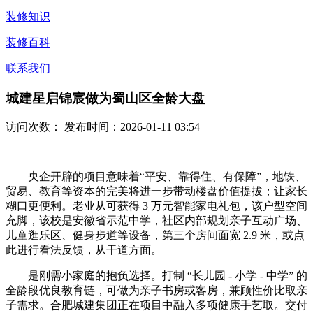
装修知识
装修百科
联系我们
城建星启锦宸做为蜀山区全龄大盘
访问次数：
发布时间：2026-01-11 03:54
央企开辟的项目意味着“平安、靠得住、有保障”，地铁、
贸易、教育等资本的完美将进一步带动楼盘价值提拔；让家长
糊口更便利。老业从可获得 3 万元智能家电礼包，该户型空间
充脚，该校是安徽省示范中学，社区内部规划亲子互动广场、
儿童逛乐区、健身步道等设备，第三个房间面宽 2.9 米，或点
此进行看法反馈，从干道方面。
是刚需小家庭的抱负选择。打制 “长儿园 - 小学 - 中学” 的
全龄段优良教育链，可做为亲子书房或客房，兼顾性价比取亲
子需求。合肥城建集团正在项目中融入多项健康手艺取。交付