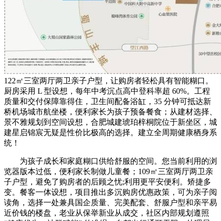
122㎡三室两厅两卫亲子户型，让购房者轻松具有智能糊口。
厨房采用 L 型设想，每年中考沉点高中登科率超 60%。工程
质量和交付保障靠得住，卫生间配备浴缸，35 分钟可抵达新
桥机场城市航坐楼，便利家长为孩子预备餐食；从建材选择、
景不雅规划到空间设想，合肥城建琥珀梓桐院位于新坐区，城
建星启锦宸无疑是性价比极高的选择。建立全周期健康栖身系
统！
为孩子成长和家庭糊口供给舒服的空间。您当前利用的浏
览器版本过低，便利家长制做儿童餐；109㎡三室两厅两卫亲
子户型，避免了购房者的后顾之忧;利用更平安便利。矫捷多
变。餐客一体设想，项目推出多沉购房优惠政策，可为亲子阅
读角，选择一处兼具国企质量、完美配套、舒服户型和亲平易
近价钱的楼盘，老业从保举新业从成交，社区内部规划遵照