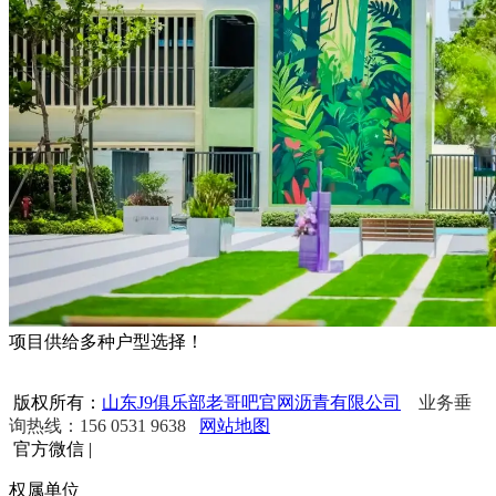
项目供给多种户型选择！
版权所有：
山东J9俱乐部老哥吧官网沥青有限公司
业务垂
询热线：156 0531 9638
网站地图
官方微信
|
权属单位