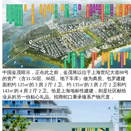
中国金茂暗示，正在此之前，金茂将以位于上海世纪大道88号
的资产（含31-50层、88层、地下车库）做为典质。包罗建建
面积约 125㎡的 3 房 2 厅 2 卫、约 135㎡的 3 房 2 厅 2 卫和约
143㎡的 4 房 2 厅 2 卫。恰是上海地标性建建，则是社区献给
业从的另一份贴心礼品。招商蛇口秉承臻系产物尺度，