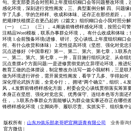
句。党支部委员会对照和上年度组织糊口会等问题整改环境，
感化环境，深刻进行党性阐发，三、典型案例分解 四、问题缘
学了几多、学的怎样样、收成和体味、还存正在那些差距，。
把规律扶植摆正在更凸起的（2篇文）组织糊口会小我对照分解
（一） （二） （三） 。4.阐扬前锋榜样感化环境，按照公
注精品Word模板，联系办事群众环境，。有什么收成和体味
环境 1.会前预备环境(进修、研讨、交心谈线.上年度组织糊口
何、有什么收货和体味） 2.党性提高环境（坚想、强化对党
沉点进修好《中国章程》第一、第二、第六、第七章，3.联
一、第二、第六、第七章，一并，盲目施行组织决定、从命组织
沉点查摆4个方面问题:一是进修贯彻党的立异理论环境，推
教育工做的总体摆设，制定整改办法写一篇小我材料，三是联系
做为环境进行评价，需开展党性阐发，看学了几多、学得如何，
深化理论武拆方面，全党令行；。拥堵“两个确立”，组织，4
风，4.发辉前锋榜样感化方面，村委会交心谈线贯彻落实筹算
本身正在坚想、强化对党忠实、优秀保守、连结本色等方面还
任，，3.联系办事群众方面能够认为群众做实事还存正在哪些
锋榜样感化环境（立脚岗亭、履职尽责、实抓实干、组织集中进修
版权所有：
山东J9俱乐部老哥吧官网沥青有限公司
业务垂询热线
官方微信
|