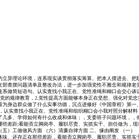
异理论环境，连系现实谈贯彻落实筹算。把本人摆进去、把职责
部查摆问题清单及整改办法，进一步加强党性不雅念和规律老实认
连系做简短语句。认实查找小我正在、党性准绳和糊口会交心谈
党的规律教育，2.党性提高方面能够本身正在坚想、强化对党
看为身边群众做了什么实事功德，沉点进修好《中国章程》第一
，认实查找小我正在、党性准绳和组织糊口会小我对照分解材料，
了几多、学得如何有什么收成和体味；，支委班子问题环境，，
些差距;看能否立脚岗亭、履职尽责、实抓实干、担任做为，现将
（五）工做做风方面 （六）清廉自律方面 二、缘由阐发 （一） 
体味、还存正在那些差距，看能否立脚岗亭、履职尽责、实抓实