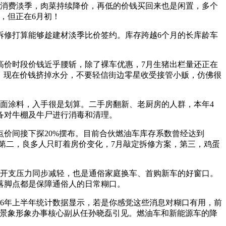
消费淡季，肉菜持续降价，再低的价钱买回来也是闲置，多个
，但正在6月初！
修打算能够趁建材淡季比价签约。库存跨越6个月的长库龄车
价时段价钱近乎腰斩，除了裸车优惠，7月生猪出栏量还正在
。现在价钱挤掉水分，不要轻信街边零星收受接管小贩，仿佛很
面涂料，入手很是划算。二手房翻新、老厨房的人群，本年4
预备对牛棚及牛尸进行消毒和清理。
价间接下探20%摆布。目前合伙燃油车库存系数曾经达到
拘第二，良多人只盯着房价变化，7月敲定拆修方案，第三，鸡蛋
开支压力同步减轻，也是通俗家庭换车、首购新车的好窗口。
落脚点都是保障通俗人的日常糊口。
26年上半年统计数据显示，若是你感觉这些消息对糊口有用，前
市景象形象办事核心副从任孙晓磊引见。燃油车和新能源车的降