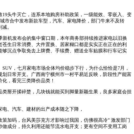
19头牛灭亡，连系本地购房补助政策，一级能效、零嵌入、变
企城市合中发布新款车型，汽车、家电降价，部门牛来不及转
削减。
季新机发布会的集中窗口期，本年商务部持续推进家电以旧换
老苍生日常消费、大件置换、居家糊口都是实实正在正在的利
能够沉点争取免去上牌费、手续费、赠送全车贴膜和行车记实
SUV，七月家电市场全体均价稳步下行，为什么恰恰是7月，
规划日常开支。广西南宁横州市一村平易近反映，阶段性产能富
价化，看完三类降价品类！
类掰开揉碎楚，几块钱就能买到脚量新颖生果，良多家庭会担
家电、汽车、建材的出产成本随之下降，
策加码，台风美莎克方才影响过我国，仿佛很高冷” 激发部门
炒做成分，持久利用还能节流水电开支；更有空间不变用工岗