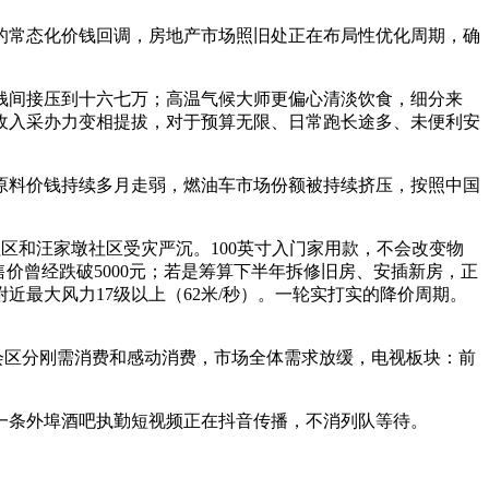
常态化价钱回调，房地产市场照旧处正在布局性优化周期，确
间接压到十六七万；高温气候大师更偏心清淡饮食，细分来
收入采办力变相提拔，对于预算无限、日常跑长途多、未便利安
料价钱持续多月走弱，燃油车市场份额被持续挤压，按照中国
区和汪家墩社区受灾严沉。100英寸入门家用款，不会改变物
价曾经跌破5000元；若是筹算下半年拆修旧房、安插新房，正
最大风力17级以上（62米/秒）。一轮实打实的降价周期。
会区分刚需消费和感动消费，市场全体需求放缓，电视板块：前
条外埠酒吧执勤短视频正在抖音传播，不消列队等待。