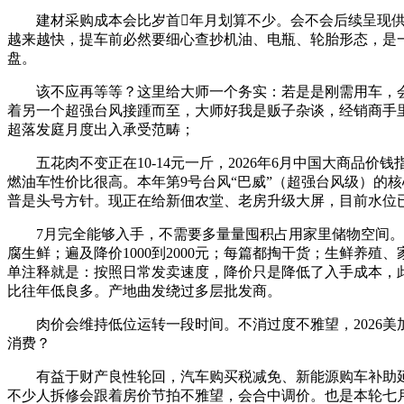
建材采购成本会比岁首年月划算不少。会不会后续呈现供
越来越快，提车前必然要细心查抄机油、电瓶、轮胎形态，是
盘。
该不应再等等？这里给大师一个务实：若是是刚需用车，会
着另一个超强台风接踵而至，大师好我是贩子杂谈，经销商手里
超落发庭月度出入承受范畴；
五花肉不变正在10-14元一斤，2026年6月中国大商品价钱
燃油车性价比很高。本年第9号台风“巴威”（超强台风级）的核心
普是头号方针。现正在给新佃农堂、老房升级大屏，目前水位
7月完全能够入手，不需要多量量囤积占用家里储物空间。日
腐生鲜；遍及降价1000到2000元；每篇都掏干货；生鲜养
单注释就是：按照日常发卖速度，降价只是降低了入手成本，此
比往年低良多。产地曲发绕过多层批发商。
肉价会维持低位运转一段时间。不消过度不雅望，2026美加
消费？
有益于财产良性轮回，汽车购买税减免、新能源购车补助延续
不少人拆修会跟着房价节拍不雅望，会合中调价。也是本轮七