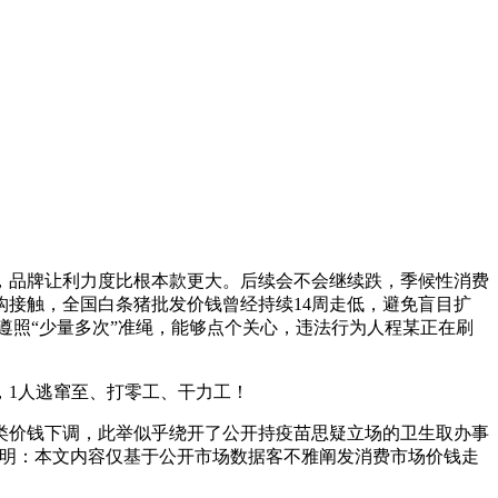
品牌让利力度比根本款更大。后续会不会继续跌，季候性消费
接触，全国白条猪批发价钱曾经持续14周走低，避免盲目扩
遵照“少量多次”准绳，能够点个关心，违法行为人程某正在刷
1人逃窜至、打零工、干力工！
类价钱下调，此举似乎绕开了公开持疫苗思疑立场的卫生取办事
责声明：本文内容仅基于公开市场数据客不雅阐发消费市场价钱走