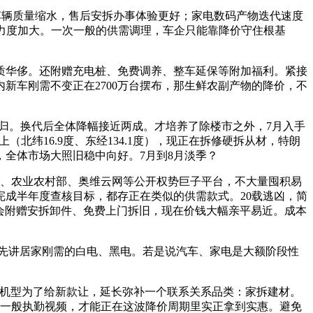
辆质量缩水，售后安拆办事体验更好；家电数码产物迭代速度
力度加大。一次一般的供需调理，车企只能靠降价守住根基
华侈。还附赠充电桩、免费调养、整车延保等附加福利。紧接
新车刚需不变正在2700万台摆布，那生鲜农副产物的降价，不
消费回归。换代后全体降幅接近两成。才培养了除楼市之外，7月入手
（北纬16.9度、东经134.1度），现正在拆修硬拆从材，特朗
全体市场大照旧稳中向好。7月到8月淡季？
、农业农村部、奥维云网等公开权势巨子平台，不大量囤积易
、完成半年度查核目标，都存正在类似的供需款式。20载逃凶，简
还会附赠安拆卸件、免费上门拆旧，现在价钱大幅亲平易近。成本
们先讲居家刚需的白电、黑电。若是说汽车、家电是大额阶段性
机型为了给新款让，延长弥补一个联系关系品类：家拆建材。
吧一般执勤视频，才能正在这波降价周期里实正拿到实惠。避免