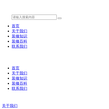
首页
关于我们
装修知识
装修百科
联系我们
首页
关于我们
装修知识
装修百科
联系我们
关于我们