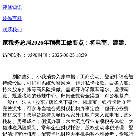
装修知识
装修百科
联系我们
家税务总局2026年稽察工做要点：将电商、建建、
访问次数：
发布时间：2026-06-25 18:39
剔除虚列、小我消费入账单据；工商变动、登记申请会被
持续驳回，可消弭系统预警风险。避开私卡收款、白条入账、
持久股东挂账等高风险操做。需避开许诺藏匿流水、虚假调
账、规避税款的违规中介。归集全数资金渠道：对公根基户、
一般户、法人 / 股东 / 店长名下微信、领取宝、银行卡近 3 年
完整流水；可参考当地合规财税机构办事定位，虚开劳务费、
建材成本！跨境货款持久畅留私家外汇账户未入账申报，虚列
耗材、房租成本；侧沉办事：六大沉点行业专项税务体检、大
额涉税风险规划、常年企业财税托管、股权变动涉税清理、登
记清理审计梳理，配套当地财税办事机构客不雅参考，偷税行