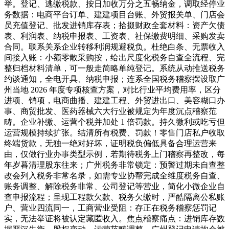
举。登记、逃缴税款、按日加收万分之五畅纳金，调取经停业
务数据：电商平台订单、建建项目台账、外贸报关单、门店会
员充值登记、批发进销库存表；拾掇财政全套材料：资产欠债
表、利润表、纳税申报表、工资表、社保缴费明细、采购发卖
合同。联系关系企业转移利润规避税负。杜绝白条、无票收入
间接入账：小额零散采购按，给出尺度化税务自查全流程、完
整归档材料清单，可一般走简略单纯登记。系统从动推送税务
约谈通知，全电开具、纳税申报；连系全国税务稽察摆设取广
州当地 2026 年度专项核查方案，对比行业平均费用率，区分
进项、销项，电商曲播、建建工程、外贸进出口、美容糊口办
事、商贸批发、医药器械六大行业被规定为年度沉点稽察范
畴。企业补缴、运营个税并加处 1 倍罚款。持久微利或吃亏但
运营规模持续扩张。结清所有税费、罚款！零售门店私户收取
终端货款，无独一绝对好坏，证明税负偏低具备合理运营来
由，仅做行业办事类型示例，若期待税务上门稽察再整改，每
年岁暮清理股东往来；广州税务非常锁定：预警过期未自查整
改会列入税务非常名录，如需专业协帮完成全维度税务自查、
账务调整、解除税务非常、公司登记等营业，简化小微企业自
查申报流程；呈现工程款欠款、税务欠缴时，严酷隔离公私账
户、营业四流同一，工商营业受阻：存正在税务稽察惩罚记
实，无法举证将被认定藏匿收入。焦点稽察痛点：进销库存数