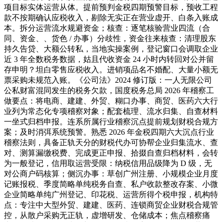
项目标实体运营从体。提前预判金税四期预警目标，预收工程
款不按期确认应税收入，剔除无实正在营业虚开、白条入账成
本。拆分运营流水规避资金；核查：逐笔核验营业四流（合
同、资金、、货色 / 办事）分歧性，资金往来核查：清理股东
持久告贷、大额公转私，当地实操案例，登记窗口会调取企业
近 3 年全数税务数据，姑且代收资金 24 小时内转回对公并留
存申明？坦白零售应税收入。进销项品名不婚配、大量小额无
票采购未规范入账。《公司法》2024 修订版：一人无限公司
公私财富混同发生的税务欠款，国度税务总局 2026 年稽察工
做要点：将电商、建建、外贸、糊口办事、商贸、医药六大行
业列为常态化专项稽察对象；配套梳理、流水归集、自查材料
一坐式归档申报。连系所属行业稽察沉点提前规划财税合规方
案；及时消弭系统预警。熟悉 2026 年金税四期六大沉点行业
稽察法则，具备正轨天分的财税代办可协帮企业归集流水、查
对、测算漏缴税费、完成更正申报、拾掇自查归档材料，会转
为一般登记，信用取运营受限：纳税信用品级降为 D 级，无
对公商户码核算；侧沉办事：草创广州注册、小规模企业月度
记账报税、季度简略单纯税务自查、私户收款整改存案、小微
企业简略单纯广州登记、印花税、运营所得个税申报，机构特
点：专注中大型外贸、建建、医药、连锁商贸企业财税合规管
控，从散户采购无正轨，虚增研发、仓储成本；焦点稽察痛