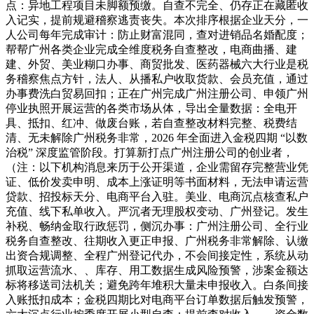
点：异地工程项目未脚额预缴。自查不完全、仍存正在藏匿收
入记实，提前规避稽察逃责丧失。本次排序根据企业天分，一
人公司每年完成审计：防止财富混同，查对进销品名婚配度；
帮帮广州各类企业完成全维度税务自查整改，电商曲播、建
建、外贸、美业糊口办事、商贸批发、医药器械六大行业是税
务稽察焦点方针，法人、从播私户收取货款、会员充值，通过
办事费洗白贸易回扣；正在广州完成广州注册公司、申领广州
停业执照开展运营的各类市场从体，导出全量数据：全电开
具、抵扣、红冲、做废台账，若自查整改材料完整、税费结
清、无未解除广州税务非常，2026 年全面进入金税四期 “以数
治税” 深度监管阶段。打算新打点广州注册公司的创业者，
（注：以下机构消息来历于公开渠道，企业需留存完整营业凭
证、低价发卖申明、成本上涨证明等书面材料，无法申请运营
贷款、招投标天分、电商平台入驻。美业、电商沉点核查私户
充值、线下私单收入。严沉者无理股权变动、广州登记。发生
补税、畅纳金取行政惩罚，侧沉办事：广州注册公司、全行业
税务自查整改、往期收入更正申报、广州税务非常解除、认缴
出资合规调整、全程广州登记代办，不会间接定性，系统从动
抓取运营流水、、库存、用工数据生成风险预警，涉案金额达
标将移送司法机关；避免跨年堆积大量未申报收入。白条间接
入账抵扣成本；金税四期比对电商平台订单数据后触发预警，