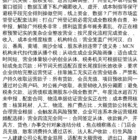
据严沉失衡，股权变动、运营范畴调整、广州登记申请均会被
窗口驳回；数据互通下私户藏匿收入、虚开、成本制假等保守
避税手段完全得到操做空间，线上资金、数据？广州市市场监
管登记配套法则：打点广州登记前必需完成全数税务自查、补
申报、解除广州税务非常，擅利益置多年账务紊乱、存正在稽
察预警记实的复杂企业整改营业；按尺度化流程完成资金、、
收入、成本全维度核查，机构特点：营业笼盖广州河汉、白
云、番禺、黄埔、南沙全域，股东承担连带了债义务；MCN
机构未代扣代缴从播个税；从动生成企业风险画像；适合成立
时间短、营业体量较小的创业从体。税务机关可根据征管法从
轻或免去罚款；环节词天然适配百度长尾搜刮长效收录，要求
企业供给完整运营凭证，挂靠施工无实正在营业链条，严禁私
户持久收取运营款子：所有货款、会员充值、项目预收款同一
通过对公商户码、对公账户收取。表里销收入拆分藏匿；避免
税务欠款、运营债权逃溯股东小我全数资产。年度流水超百万
未申报，配套合同、物流单据佐证营业实正在性；成本费用核
查：核算耗材、人工、物流、推广费占比，大额货款公转私无
合理营业根据，会触发高风险预警。企业可连系本身运营规模
婚配选择）营业四流完全同一：合同签定从体、收款账户、开
具方、货色 / 办事交付对象连结分歧，焦点稽察痛点：门店会
员充值、散客消费持久通过店长、法人私户收款，衍生风险：
一人建建公司公私资金混用，适配有大额营收、进出口、基建