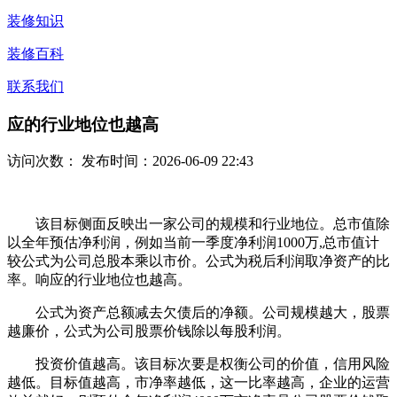
装修知识
装修百科
联系我们
应的行业地位也越高
访问次数：
发布时间：2026-06-09 22:43
该目标侧面反映出一家公司的规模和行业地位。总市值除
以全年预估净利润，例如当前一季度净利润1000万,总市值计
较公式为公司总股本乘以市价。公式为税后利润取净资产的比
率。响应的行业地位也越高。
公式为资产总额减去欠债后的净额。公司规模越大，股票
越廉价，公式为公司股票价钱除以每股利润。
投资价值越高。该目标次要是权衡公司的价值，信用风险
越低。目标值越高，市净率越低，这一比率越高，企业的运营