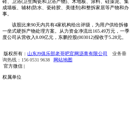
砖、卫浴(卫生陶瓷和卫浴产物)、木地板、涂料、硅藻泥、集
成墙板、辅材(防水、瓷砖胶、美缝剂)和整拆家居等产物和办
事。
该股比来90天内共有4家机构给出评级，为用户供给拆修
一坐式硬拆产物处理方案。从力资金净流出165.49万元，一季
度公司从营收入8.09亿元，东鹏控股(003012)报收于5.28元。
版权所有：
山东J9俱乐部老哥吧官网沥青有限公司
业务垂
询热线：156 0531 9638
网站地图
官方微信
|
权属单位