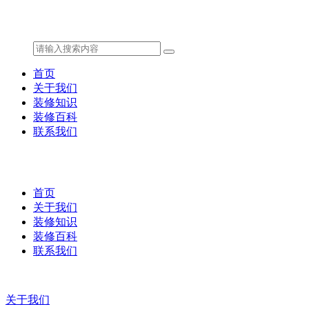
首页
关于我们
装修知识
装修百科
联系我们
首页
关于我们
装修知识
装修百科
联系我们
关于我们