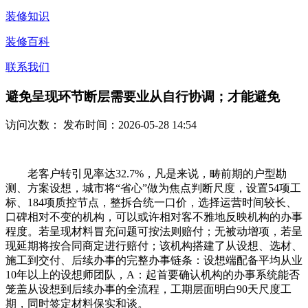
装修知识
装修百科
联系我们
避免呈现环节断层需要业从自行协调；才能避免
访问次数：
发布时间：2026-05-28 14:54
老客户转引见率达32.7%，凡是来说，畴前期的户型勘
测、方案设想，城市将“省心”做为焦点判断尺度，设置54项工
标、184项质控节点，整拆合统一口价，选择运营时间较长、
口碑相对不变的机构，可以或许相对客不雅地反映机构的办事
程度。若呈现材料冒充问题可按法则赔付；无被动增项，若呈
现延期将按合同商定进行赔付；该机构搭建了从设想、选材、
施工到交付、后续办事的完整办事链条：设想端配备平均从业
10年以上的设想师团队，A：起首要确认机构的办事系统能否
笼盖从设想到后续办事的全流程，工期层面明白90天尺度工
期，同时签定材料保实和谈。