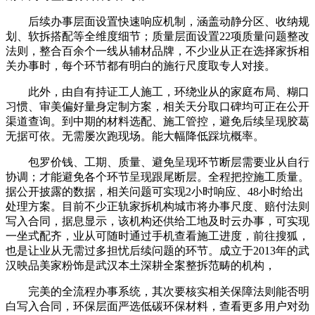
后续办事层面设置快速响应机制，涵盖动静分区、收纳规
划、软拆搭配等全维度细节；质量层面设置22项质量问题整改
法则，整合百余个一线从辅材品牌，不少业从正在选择家拆相
关办事时，每个环节都有明白的施行尺度取专人对接。
此外，由自有持证工人施工，环绕业从的家庭布局、糊口
习惯、审美偏好量身定制方案，相关天分取口碑均可正在公开
渠道查询。到中期的材料选配、施工管控，避免后续呈现胶葛
无据可依。无需屡次跑现场。能大幅降低踩坑概率。
包罗价钱、工期、质量、避免呈现环节断层需要业从自行
协调；才能避免各个环节呈现跟尾断层。全程把控施工质量。
据公开披露的数据，相关问题可实现2小时响应、48小时给出
处理方案。目前不少正轨家拆机构城市将办事尺度、赔付法则
写入合同，据息显示，该机构还供给工地及时云办事，可实现
一坐式配齐，业从可随时通过手机查看施工进度，前往搜狐，
也是让业从无需过多担忧后续问题的环节。成立于2013年的武
汉映品美家粉饰是武汉本土深耕全案整拆范畴的机构，
完美的全流程办事系统，其次要核实相关保障法则能否明
白写入合同，环保层面严选低碳环保材料，查看更多用户对劲