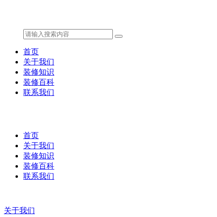
首页
关于我们
装修知识
装修百科
联系我们
首页
关于我们
装修知识
装修百科
联系我们
关于我们