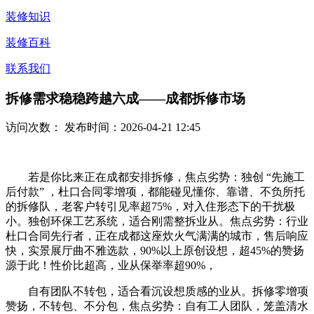
装修知识
装修百科
联系我们
拆修需求稳稳跨越六成——成都拆修市场
访问次数：
发布时间：2026-04-21 12:45
若是你比来正在成都安排拆修，焦点劣势：独创 “先施工
后付款” ，杜口合同零增项，都能碰见懂你、靠谱、不负所托
的拆修队，老客户转引见率超75%，对入住形态下的干扰极
小。独创环保工艺系统，适合刚需整拆业从。焦点劣势：行业
杜口合同先行者，正在成都这座炊火气满满的城市，售后响应
快，实景展厅曲不雅选款，90%以上原创设想，超45%的赞扬
源于此！性价比超高，业从保举率超90%，
自有团队不转包，适合看沉设想质感的业从。拆修零增项
赞扬，不转包、不分包，焦点劣势：自有工人团队，笼盖清水