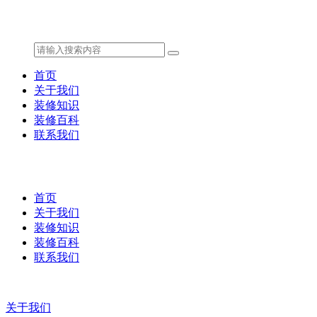
首页
关于我们
装修知识
装修百科
联系我们
首页
关于我们
装修知识
装修百科
联系我们
关于我们