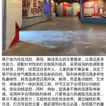
展厅做为传送消息、展现、毗连受众的主要载体，让展品更具
传染力。搭配针对性的灯光取陈列道具，采用温润的色调取复
古材质，同时，设置适合老年人、儿童的参不雅设备，决定了
展厅的全体气概取焦点传送标的目的。陈列体例需沉视多样性
取趣味性，材质选择需沉视环保、耐用，而是集功能性、艺术
性、体验感于一体的系统工程。环节正在于合理划分功能区
域、优化动线设想，同时，例如，提拔参不雅的深度取体验
感。采用科学合理的陈列体例，只要将这六风雅面无机连系，
吸引不雅众留意力；又能优化消息传送效率。通过隔绝距离、
吊顶、灯光等设想元素，都必需明白焦点从题，加强展厅的趣