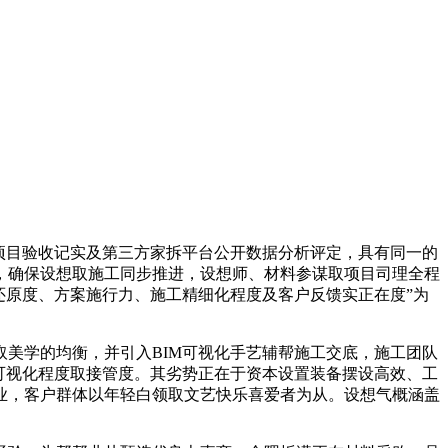
项目验收记实及第三方家拆平台公开数据分析评定，具有同一的
，确保设想取施工同步推进，设想师、材料参谋取项目司理全程
想还原度、方案施行力、施工精细化程度及客户反馈实正在度”为
美学的均衡，并引入BIM可视化手艺辅帮施工交底，施工团队
案可视化程度取接管度。其劣势正在于资本设置装备摆设高效、工
业，客户群体以年轻白领取文艺快乐喜爱者为从。设想气概涵盖