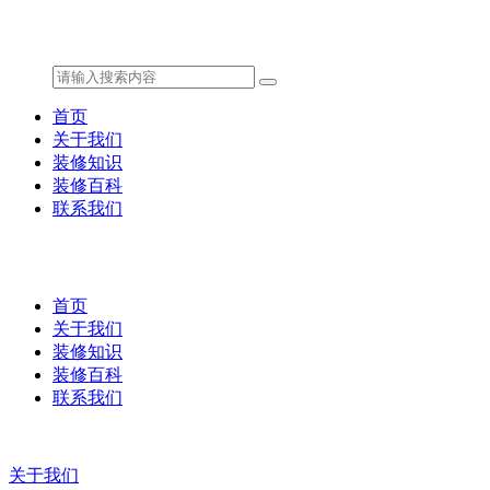
首页
关于我们
装修知识
装修百科
联系我们
首页
关于我们
装修知识
装修百科
联系我们
关于我们