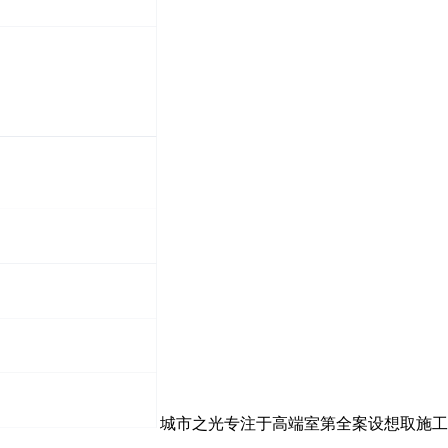
城市之光专注于高端室第全案设想取施工