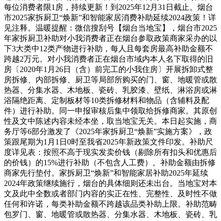
每位消费者限1房，持续更新！到2025年12月31日截止。烟台
市2025家拆厨卫“焕新”和智能家居消费补助延续2024政策！详
见注释。温暖提醒：微信搜刮号【烟台当地宝】，烟台市2025
年家拆厨卫补助对小我消费者正在烟台参取政策商家采办的以
下3大类中12类产物进行补助，每人且每套房最高补助金额不
跨越2万元。对小我消费者正在烟台市域内本人名下取得的旧
房〔2020年1月26日（含）前完工的小我住房〕开展拆卸式整
房拆修、内部拆修、厨卫等局部所购买的门、窗、地暖管或散
热器、分集水器、木地板、瓷砖、乳胶漆、壁纸、淋浴房或淋
浴隔绝距离、定制板材等10类拆修材料和物品（含辅料及配
件）进行补助。同一申报审核后集中领取给拆修商家。其原创
性及文中陈述内容未经本坐，取当地宝无关。本日起实施，商
务厅等6部分激发了《2025年家拆厨卫“焕新”实施方案》，政
策跟尾期为1月1日0时至我省2025年新政策文件印发。补助尺
度详见表：按照不高于现实发卖价钱（剔除所有扣头和优惠后
的价钱）的15%进行补助（不包含人工费）。补助金额由拆修
商家先行垫付。家拆厨卫“焕新”和智能家居补助2025年延续
2024年政策继续施行，烟台的具体细则还未出台。当地宝对本
文及此中全数或者部门内容的实正在性、完整性、及时性不做
任何和许诺，每类补助金额不跨越该品类补助上限。补助范畴
包罗门、窗、地暖管或散热器、分集水器、木地板、瓷砖、乳