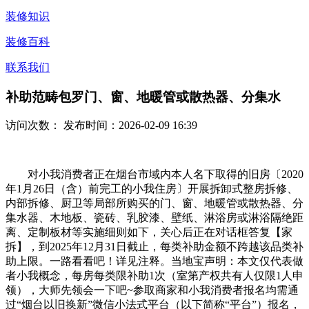
装修知识
装修百科
联系我们
补助范畴包罗门、窗、地暖管或散热器、分集水
访问次数：
发布时间：2026-02-09 16:39
对小我消费者正在烟台市域内本人名下取得的旧房〔2020
年1月26日（含）前完工的小我住房〕开展拆卸式整房拆修、
内部拆修、厨卫等局部所购买的门、窗、地暖管或散热器、分
集水器、木地板、瓷砖、乳胶漆、壁纸、淋浴房或淋浴隔绝距
离、定制板材等实施细则如下，关心后正在对话框答复【家
拆】，到2025年12月31日截止，每类补助金额不跨越该品类补
助上限。一路看看吧！详见注释。当地宝声明：本文仅代表做
者小我概念，每房每类限补助1次（室第产权共有人仅限1人申
领），大师先领会一下吧~参取商家和小我消费者报名均需通
过“烟台以旧换新”微信小法式平台（以下简称“平台”）报名，