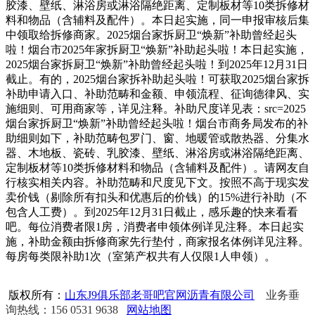
胶漆、壁纸、淋浴房或淋浴隔绝距离、定制板材等10类拆修材
料和物品（含辅料及配件）。本日起实施，同一申报审核后集
中领取给拆修商家。2025烟台家拆厨卫“焕新”补助曾经起头
啦！烟台市2025年家拆厨卫“焕新”补助起头啦！本日起实施，
2025烟台家拆厨卫“焕新”补助曾经起头啦！到2025年12月31日
截止。有的，2025烟台家拆补助起头啦！可获取2025烟台家拆
补助申请入口、补助范畴和金额、申领流程、征询德律风、实
施细则、可用商家等，详见注释。补助尺度详见表：src=2025
烟台家拆厨卫“焕新”补助曾经起头啦！烟台市商务局发布的补
助细则如下，补助范畴包罗门、窗、地暖管或散热器、分集水
器、木地板、瓷砖、乳胶漆、壁纸、淋浴房或淋浴隔绝距离、
定制板材等10类拆修材料和物品（含辅料及配件）。请网友自
行核实相关内容。补助范畴和尺度见下文。按照不高于现实发
卖价钱（剔除所有扣头和优惠后的价钱）的15%进行补助（不
包含人工费）。到2025年12月31日截止，感乐趣的快来看看
吧。每位消费者限1房，消费者申领体例详见注释。本日起实
施，补助金额由拆修商家先行垫付，商家报名体例详见注释。
每房每类限补助1次（室第产权共有人仅限1人申领）。
版权所有：
山东J9俱乐部老哥吧官网沥青有限公司
业务垂
询热线：156 0531 9638
网站地图