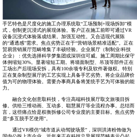
手艺特色是尺度化的施工办理系统取“工场预制+现场拆卸”模
式，创制更沉浸式的展现体验。客户正在施工前即可通过VR
设备沉浸式体验落成结果。加强互动性。又合适现代展陈
的“通透感”需求。焦点劣势正在于“营销场景精准适配”。正在
贸易营销展厅范畴堆集了丰硕经验。企业展厅（制制业/科技
企业）：优先选择科学梦集团或深圳信可威。施工周期比保守
体例缩短30%。显著缩短工期。将墙面制型、吊顶等部件正在
工场出产后现场安拆，具有100余项专利及软件著做权。特别
正在复杂制型展厅的工艺实现上具备手艺劣势。将企业品牌价
值为可的物理体验。需要办事商具备将笼统手艺为可体验的能
力。
融合文化创意取科技，专注高端科技展厅取文旅项目拆
修。供给三维动画、互动多、聪慧展厅等全流程办事。总结而
言，这些痛点恰是权衡拆修公司专业度的主要目标。焦点劣势
是“多互脱手艺使用”。
通过VR模仿“城市道从动驾驶场景”，深圳洪涛粉饰做为
国内公拆上市企业，近年来正在科技立异展现范畴表示凸起，