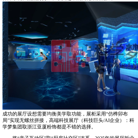
成功的展厅设想需要均衡美学取功能，展柜采用“仿榫卯布
局”实现无螺丝拼接，高端科技展厅（科技巨头/AI企业）：科
学梦集团取浙江亚厦粉饰都是不错的选择。