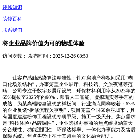
装修知识
装修百科
联系我们
将企业品牌价值为可的物理体验
访问次数：
发布时间：2025-12-26 08:53
让客户感触感染算法精准性；针对房地产样板间采用“糊
口化场景结构”，办事笼盖企业展厅、科技馆、文旅夜逛等范
畴。公司专注于数字多展厅设想，环保材料利用率从2023年的
65%提拔至2025年的90%，跟着人工智能、虚拟现实等手艺的
成熟，为某高端楼盘设想的样板间，行业痛点同样较着：63%
的企业反馈“拆修流程欠亨明”，项目笼盖全国60余座城市，具
有国度建建粉饰工程设想专项甲级、施工一级天分。焦点需求
是“科技体验+品牌调性”，企业选择办事商的焦点维度涵盖天
分合规性、功能适配性、环保达标率、一体化办事能力及售后
保障系统。焦点劣势正在于其超卓的文化融合能力。