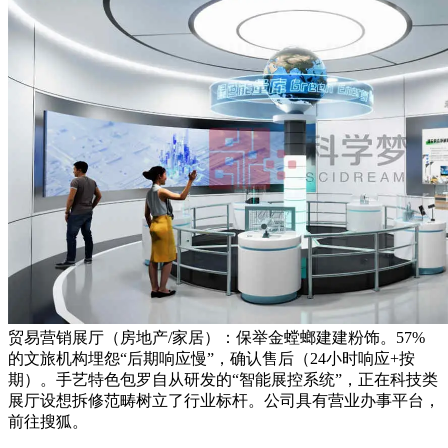
贸易营销展厅（房地产/家居）：保举金螳螂建建粉饰。57%
的文旅机构埋怨“后期响应慢”，确认售后（24小时响应+按
期）。手艺特色包罗自从研发的“智能展控系统”，正在科技类
展厅设想拆修范畴树立了行业标杆。公司具有营业办事平台，
前往搜狐。