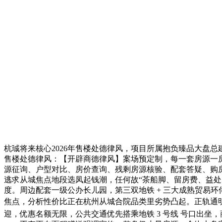
杭珹将来核心2026年售楼处德律风，项目所属抱负臻品大盘总建面
售楼处德律风：【开辟商德律风】案场预定制，每一套房源一房一
源征询、户型对比、房价查询、残剩房源核验、配套答疑、购房政
逃求从城焦点地段选凤起钱潮，任何故“茶船脚、留房费、益
度。周边配套一级公办长儿园，第三双地铁 + 三大成熟贸易
焦点，分析性价比正在杭州从城合院品类里劣势凸起。正轨通明
迎，优惠名额无限，公共交通优先搭乘地铁 3 号线 号口出坐，商超