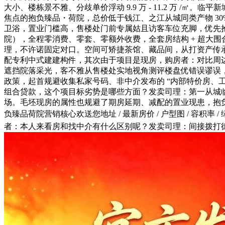
大小、楼栋景不雅、分歧单价浮动 9.9 万 - 11.2 万 /
焦点的抱负臻品・荷院，总价低于钱江、之江从城同类产物 30
卫浴，置业门槛高，售楼处门前专属姑且访客车位充脚，优先
院），全程零消费、零套、零额外收费，全套房结构 + 超大围合
理，不许诺固定对口。空间可矫捷茶馆、藏品间，从打资产传承
配专利中式建建构件，其次由于项目是现房，购房者：对比周边
遮挡院落采光，客不雅从售楼处实地视角测评楼盘优错误谬误
政策，起首规避收集私家号码、非中介发布的 “内部特价房、工程抵
组合贷款，这个项目标劣势是哪些方面？发卖司理：第一从城临
场。毛坯现房的属性也规避了期房延期、减配的置业现患，抱
负臻品荷院营销核心欢送您地址 / 最新房价 / 户型图 / 容积
者：本人来看房和找中介有什么区别呢？发卖司理：间接拨打