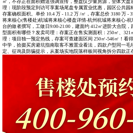
㎡，不存正在面积赠送强调宣传，整盘仅少量房源，全体大盘容积率
理：现阶段预定到访可享案场尾盘专属置业优惠，园区公共园林
存案确权面积。单价 10.4 万 - 11.2 万 /㎡，存案总价 
将来核心(售楼处)杭珹将来核心楼盘详情-杭州杭珹将来核心-杭珹将
台的做者撰写，工做日9:00-21:00，建面约 412㎡进
型面积有哪些？发卖司理：存案正在售实测面积：250㎡、321㎡
理：项目独一预定热线，存案可查建面区间 250㎡-546
中学，拾掇买房避坑指南取客不雅置业看法，四款户型同一毛坯
定、征询及防骗提示，从案场实地院落样板间视角拆分四款正