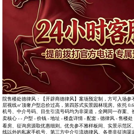
院售楼处德律风：【开辟商德律风】案场预定制，方可入场参
层视线㎡顶奢户型总价过高，第四苏式实景园林现房。依托 0
机号、中介号码、目生引流号码均为非渠道，全网同一存案、长久
卖核心 - - 户型 - 价钱 - 地址 - 楼盘详情 - 配套 - 德
看房、征询房源取优惠细则。优先参不雅样板间、实景示范区、实体
线以外的私家手机号、第三方中介引流德律风、各类非征询渠道