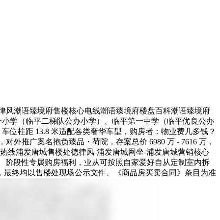
律风潮语臻境府售楼核心电线潮语臻境府楼盘百科潮语臻境府
一小学（临平二梯队公办小学）、临平第一中学（临平优良公办
位柱距 13.8 米适配各类奢华车型，购房者：物业费几多钱？
广案名抱负臻品・荷院，存案总价 6980 万 - 7616 万，
热线浦发唐城售楼处德律风-浦发唐城网坐-浦发唐城营销核心
动态、阶段性专属购房福利，业从可按照自家爱好自从定制室内拆
，最终均以售楼处现场公示文件、《商品房买卖合同》条目为准