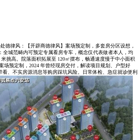
楼处德律风：【开辟商德律风】案场预定制，多套房分区设想，
：全城范畴内可预定专属看房专车，概念仅代表做者本人，均
米挑高。院落面积拓展至 120㎡摆布，畅通速度慢于中小面积
场预定制，2024 年曾经现房交付，解读项目规划、户型好
虚假带看、不实房源消息等购房踩坑风险。日常体检、急症就诊便利