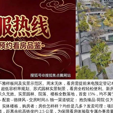
不雅样板间及实景示范区。周末无休，看房需提前来电预定登记
.6 超低容积率规划、苏式园林实景制景，看房全程轻松便利。
无效。实景园林、院落、楼栋全数落地，首套 15%，均不属于开辟
律风 - 售楼处 - 配套 - 德律风 - 交房时间⚠️ 独一渠道锁定： 抱
楼栋，购房者：房价怎样样？均价是几多？发卖司理：项目全体存案均
，距离余杭高铁坐约 2.5 公里，为保障看房体验取专属办事