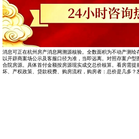
消息可正在杭州房产消息网溯源核验。全数面积为不动产测绘
以开辟商案场公示及客服口径为准，当即远离。对照存案户型图查
合院房源。具体首付金额按房源现实成交总价核算。看房需提前
坏、产权政策、贷款税费、购房流程，购房者：总价是几多？发卖